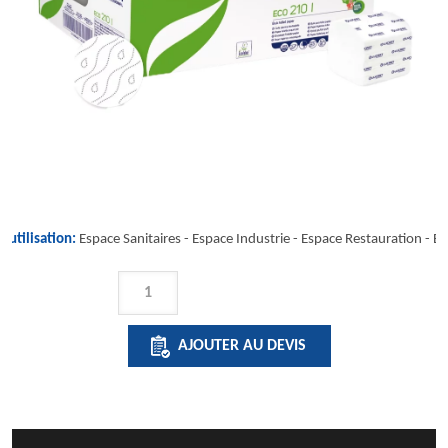
'utilisation:
Espace Sanitaires -
Espace Industrie
-
Espace Restauration
-
Es
QUANTITÉ
DE
ECO
AJOUTER AU DEVIS
210
I