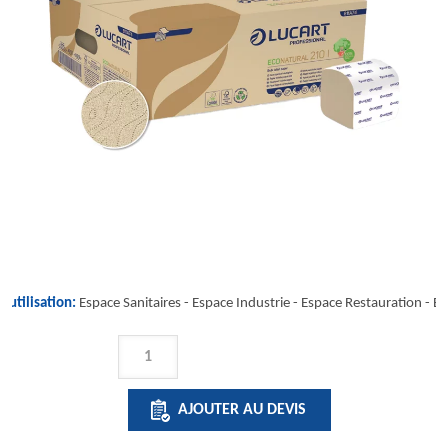
'utilisation:
Espace Sanitaires -
Espace Industrie
-
Espace Restauration
-
Es
QUANTITÉ
DE
ECONATURAL
AJOUTER AU DEVIS
210