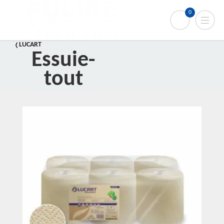
0
LUCART
Essuie-
tout