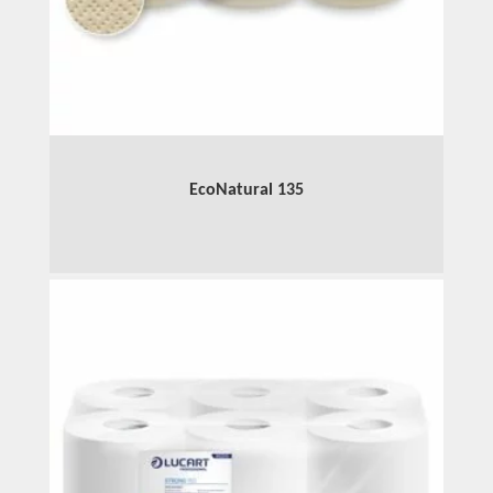
EcoNatural 135