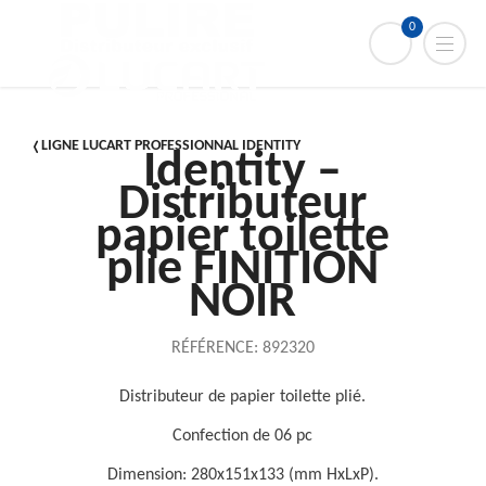
0
LIGNE LUCART PROFESSIONNAL IDENTITY
Identity –
Distributeur
papier toilette
plie FINITION
NOIR
RÉFÉRENCE:
892320
Distributeur de papier toilette plié.
Confection de 06 pc
Dimension: 280x151x133 (mm HxLxP).