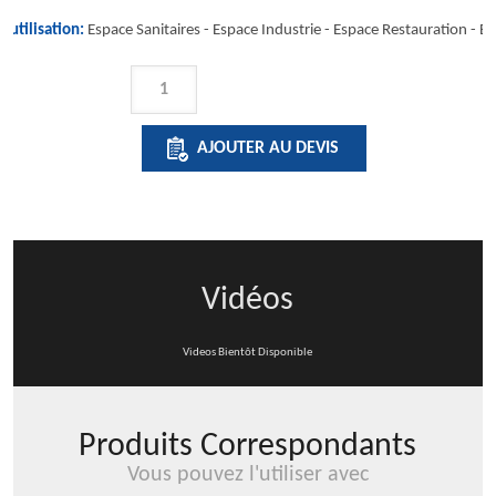
'utilisation:
Espace Sanitaires -
Espace Industrie
-
Espace Restauration
-
Es
QUANTITÉ
DE
IDENTITY
AJOUTER AU DEVIS
-
DISTRIBUTEUR
PAPIER
TOILETTE
PLIE
Vidéos
FINITION
NOIR
Videos Bientôt Disponible
Produits Correspondants
Vous pouvez l'utiliser avec