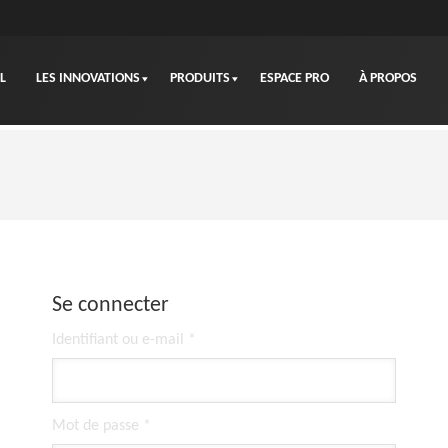
L
LES INNOVATIONS
PRODUITS
ESPACE PRO
À PROPOS
Se connecter
Obligatoire
Identifiant ou e-mail
*
Obligatoire
Mot de passe
*