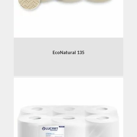
EcoNatural 135