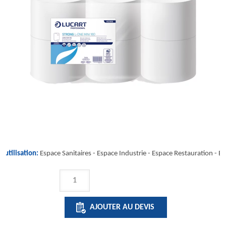
'utilisation:
Espace Sanitaires -
Espace Industrie
-
Espace Restauration
-
Es
QUANTITÉ
DE
STRONG
AJOUTER AU DEVIS
180