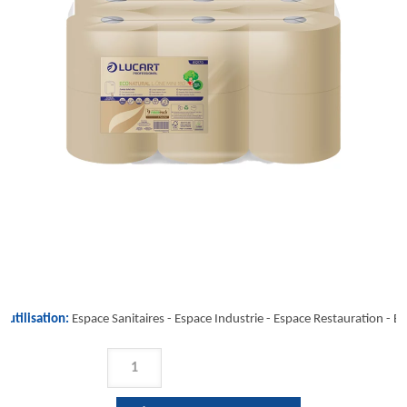
'utilisation:
Espace Sanitaires -
Espace Industrie
-
Espace Restauration
-
Es
QUANTITÉ
DE
ECONATURAL