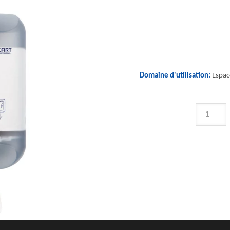
Domaine d'utilisation:
Espace
QUANTIT
DE
L-
ONE
MINI
-
DISTRIBU
DE
PAPIER
DE