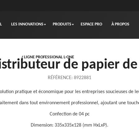
L
LES INNOVATIONS
PRODUITS
ESPACE PRO
À PROPOS
LIGNE PROFESSIONAL L-ONE
stributeur de papier d
RÉFÉRENCE:
8922881
olution pratique et économique pour les entreprises soucieuses de le
faitement dans tout environnement professionnel, ajoutant une touche
Confection de 04 pc
Dimension: 335x335x128 (mm HxLxP).