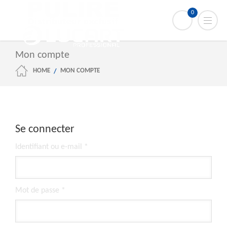
0
Mon compte
HOME
MON COMPTE
Se connecter
Obligatoire
Identifiant ou e-mail
*
Obligatoire
Mot de passe
*