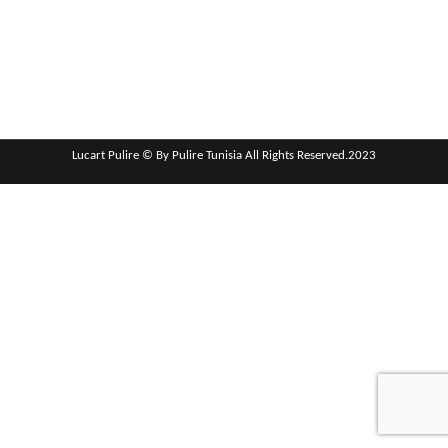
Lucart Pulire © By Pulire Tunisia All Rights Reserved.2023