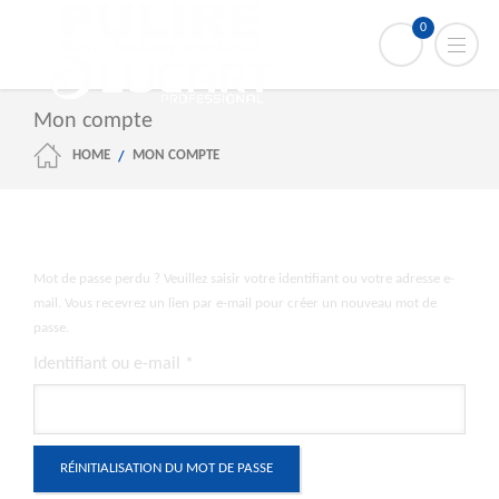
0
Mon compte
HOME
MON COMPTE
Mot de passe perdu ? Veuillez saisir votre identifiant ou votre adresse e-
mail. Vous recevrez un lien par e-mail pour créer un nouveau mot de
passe.
Obligatoire
Identifiant ou e-mail
*
RÉINITIALISATION DU MOT DE PASSE