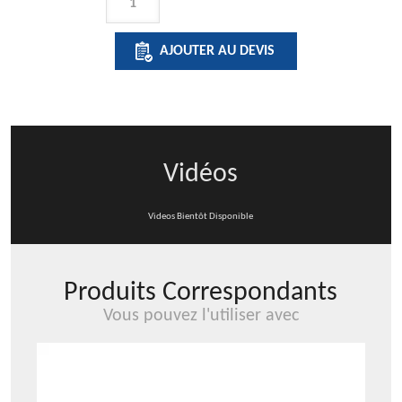
DE
L-
AJOUTER AU DEVIS
ONE
MAXI
-
DISTRIBUTEUR
DE
Vidéos
PAPIER
D'ESSUYAGE
Videos Bientôt Disponible
Produits Correspondants
Vous pouvez l'utiliser avec