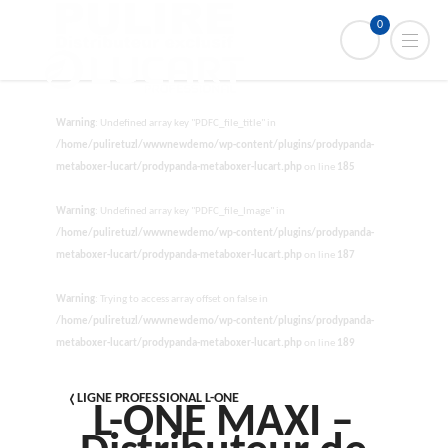
0
Warning
: Undefined array key "PDFC_file_title" in
/home/puliretuzl/wwwnewdemo/wp-content/plugins/prodypanda-
metaboxer-lucart/prodypanda-metaboxer-lucart.php
on line
185
Warning
: Undefined array key "PDFC_file_Image" in
/home/puliretuzl/wwwnewdemo/wp-content/plugins/prodypanda-
metaboxer-lucart/prodypanda-metaboxer-lucart.php
on line
187
Warning
: Trying to access array offset on false in
/home/puliretuzl/wwwnewdemo/wp-content/plugins/prodypanda-
metaboxer-lucart/prodypanda-metaboxer-lucart.php
on line
189
LIGNE PROFESSIONAL L-ONE
L-ONE MAXI –