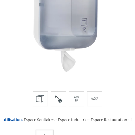
'utilisation:
Espace Sanitaires -
Espace Industrie
-
Espace Restauration
-
Es
QUANTITÉ