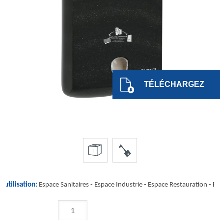
TÉLÉCHARGEZ
'utilisation:
Espace Sanitaires -
Espace Industrie
-
Espace Restauration
-
Es
QUANTITÉ
DE