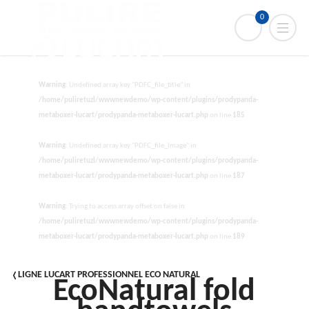
0
Warning
: Undefined array key "PDFC_file_title" in
/home/puliretuzl/wwwnewdemo/wp-content/plugins/prodypanda-
metaboxer-lucart/prodypanda-metaboxer-lucart.php
on line
185
Warning
: Undefined array key "PDFC_file_Image" in
/home/puliretuzl/wwwnewdemo/wp-content/plugins/prodypanda-
metaboxer-lucart/prodypanda-metaboxer-lucart.php
on line
187
Warning
: Trying to access array offset on false in
/home/puliretuzl/wwwnewdemo/wp-content/plugins/prodypanda-
metaboxer-lucart/prodypanda-metaboxer-lucart.php
on line
189
LIGNE LUCART PROFESSIONNEL ECO NATURAL
EcoNatural fold