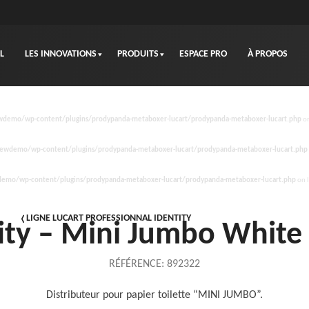
L
LES INNOVATIONS
PRODUITS
ESPACE PRO
À PROPOS
demo/wp-content/plugins/prodypanda-metaboxer-lucart/prodypanda-metaboxer-lucart.php
on
wdemo/wp-content/plugins/prodypanda-metaboxer-lucart/prodypanda-metaboxer-lucart.php
mo/wp-content/plugins/prodypanda-metaboxer-lucart/prodypanda-metaboxer-lucart.php
on 
LIGNE LUCART PROFESSIONNAL IDENTITY
ity – Mini Jumbo White 
RÉFÉRENCE:
892322
Distributeur pour papier toilette “MINI JUMBO”.