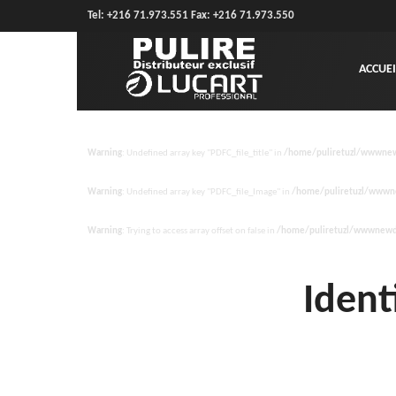
Tel: +216 71.973.551 Fax: +216 71.973.550
ACCUEI
Warning
: Undefined array key "PDFC_file_title" in
/home/puliretuzl/wwwnew
Warning
: Undefined array key "PDFC_file_Image" in
/home/puliretuzl/wwwne
Warning
: Trying to access array offset on false in
/home/puliretuzl/wwwnewde
Ident