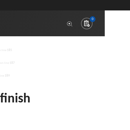
0
 line
185
on line
187
line
189
finish