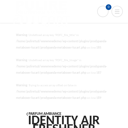
0
Warning
: Undefined array key "PDFC_file_title" in
/home/puliretuzl/wwwnewdemo/wp-content/plugins/prodypanda-
metaboxer-lucart/prodypanda-metaboxer-lucart.php
on line
185
Warning
: Undefined array key "PDFC_file_Image" in
/home/puliretuzl/wwwnewdemo/wp-content/plugins/prodypanda-
metaboxer-lucart/prodypanda-metaboxer-lucart.php
on line
187
Warning
: Trying to access array offset on false in
/home/puliretuzl/wwwnewdemo/wp-content/plugins/prodypanda-
metaboxer-lucart/prodypanda-metaboxer-lucart.php
on line
189
PARFUM AMBIANCE
IDENTITY AIR