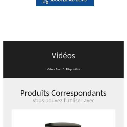
AJOUTER AU DEVIS
AIR
FRESHENER
SPRAY
REFILL
-
SEA
BREEZE
Vidéos
Videos Bientôt Disponible
Produits Correspondants
Vous pouvez l'utiliser avec