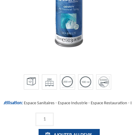
'utilisation:
Espace Sanitaires -
Espace Industrie
-
Espace Restauration
-
Es
QUANTITÉ
DE
IDENTITY