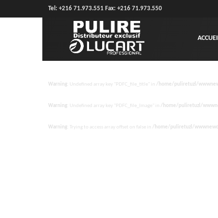
Tel: +216 71.973.551 Fax: +216 71.973.550
ACCUEI
Warning
: Undefined array key "PDFC_file_title" in
/home/puliretuzl/wwwnew
Warning
: Undefined array key "PDFC_file_Image" in
/home/puliretuzl/wwwne
Warning
: Trying to access array offset on false in
/home/puliretuzl/wwwnewde