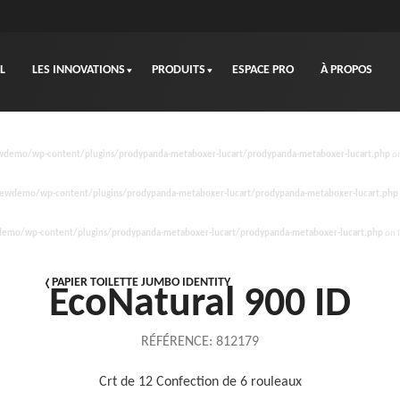
L
LES INNOVATIONS
PRODUITS
ESPACE PRO
À PROPOS
demo/wp-content/plugins/prodypanda-metaboxer-lucart/prodypanda-metaboxer-lucart.php
on
wdemo/wp-content/plugins/prodypanda-metaboxer-lucart/prodypanda-metaboxer-lucart.php
mo/wp-content/plugins/prodypanda-metaboxer-lucart/prodypanda-metaboxer-lucart.php
on 
PAPIER TOILETTE JUMBO IDENTITY
EcoNatural 900 ID
RÉFÉRENCE:
812179
Crt de 12 Confection de 6 rouleaux