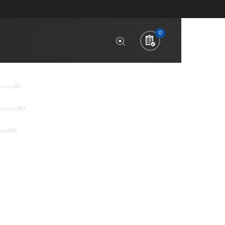
0
 line
185
on line
187
line
189