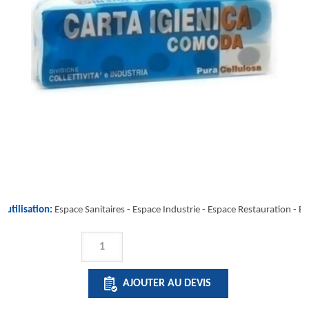
'utilisation:
Espace Sanitaires -
Espace Industrie
-
Espace Restauration
-
Es
QUANTITÉ
DE
COMODA
AJOUTER AU DEVIS
(PURE